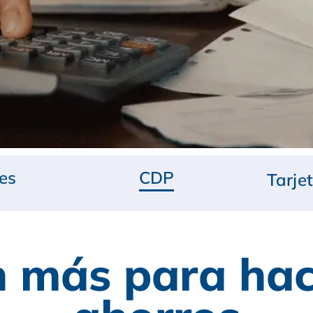
es
CDP
Tarje
 más para hac