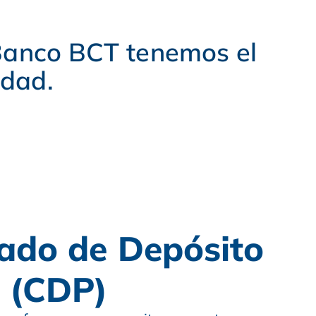
 Banco BCT tenemos el
idad.
cado de Depósito
o (CDP)