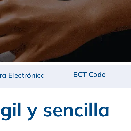
BCT Code
era Electrónica
il y sencilla