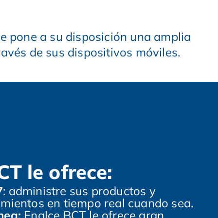
ue pone a su disposición una amplia
avés de sus dispositivos móviles.
T le ofrece:
7
: administre sus productos y
imientos en tiempo real cuando sea.
nea:
Enalce BCT le ofrece gran