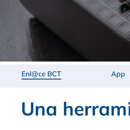
Enl@ce BCT
App
Una herramie