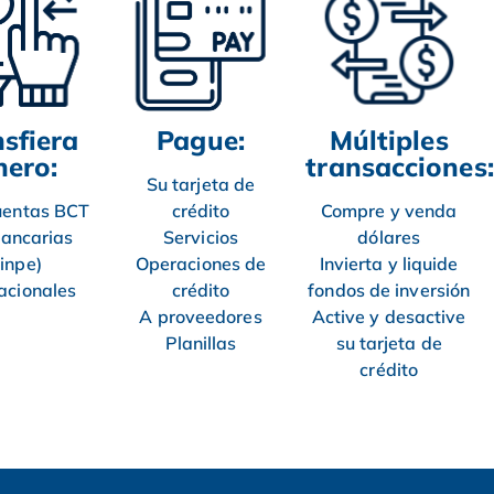
sfiera
Pague:
Múltiples
nero:
transacciones:
Su tarjeta de
uentas BCT
crédito
Compre y venda
bancarias
Servicios
dólares
Sinpe)
Operaciones de
Invierta y liquide
acionales
crédito
fondos de inversión
A proveedores
Active y desactive
Planillas
su tarjeta de
crédito