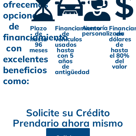
ofrecemos
opciones
de
Asesoría
Plazo
Financiamiento
Financia
personalizada
de
de
en
financiamiento
hasta
vehículos
dólares
96
usados
de
con
meses
hasta
hasta
con 5
el 80%
excelentes
años
del
de
valor
beneficios
antigüedad
como:
Solicite su Crédito
Prendario ahora mismo