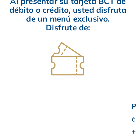
Al presentar su tarjeta BCT de
débito o crédito, usted disfruta
de un menú exclusivo.
Disfrute de:
P
¢
+