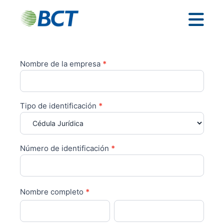
Nombre de la empresa
If you
*
Empresarial
are
- Solicitud
human,
leave
de
this
información
field
Tipo de identificación
*
blank.
Planillas
BCT
Número de identificación
*
Nombre completo
*
Nombre
Apellido